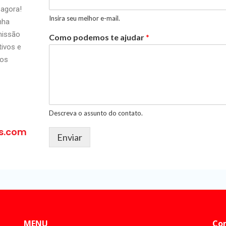
 agora!
Insira seu melhor e-mail.
nha
missão
Como podemos te ajudar
*
tivos e
 os
Descreva o assunto do contato.
s.com
Enviar
MENU
Co