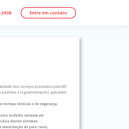
2-3938
Entre em contato
Ts Elétrico,
e Para-Raios
alidade dos serviços prestados pela MS
o padrões e regulamentações aplicáveis
as normas técnicas e de segurança,
ontra incêndio estejam em
cácia destes sistemas.
 e manutenção de para-raios,