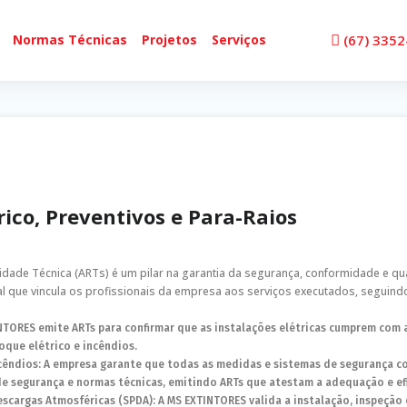
Normas Técnicas
Projetos
Serviços
(67) 335
Emissão de AR
Preventivos 
rico, Preventivos e Para-Raios
dade Técnica (ARTs) é um pilar na garantia da segurança, conformidade e qu
 que vincula os profissionais da empresa aos serviços executados, seguind
INTORES emite ARTs para confirmar que as instalações elétricas cumprem com 
oque elétrico e incêndios.
cêndios: A empresa garante que todas as medidas e sistemas de segurança c
 segurança e normas técnicas, emitindo ARTs que atestam a adequação e efi
scargas Atmosféricas (SPDA): A MS EXTINTORES valida a instalação, inspeção