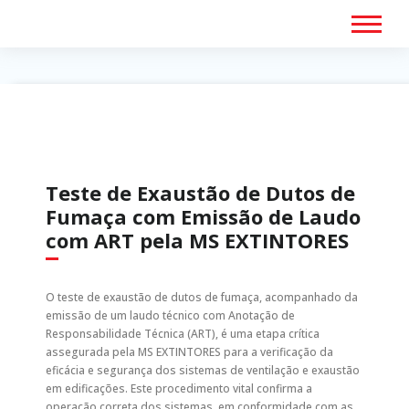
Teste de
Exaustão de
Dutos de
Fumaça com
Teste de Exaustão de Dutos de
Emissão de
Fumaça com Emissão de Laudo
Laudo com ART
com ART pela MS EXTINTORES
O teste de exaustão de dutos de fumaça, acompanhado da
emissão de um laudo técnico com Anotação de
Responsabilidade Técnica (ART), é uma etapa crítica
assegurada pela MS EXTINTORES para a verificação da
eficácia e segurança dos sistemas de ventilação e exaustão
em edificações. Este procedimento vital confirma a
operação correta dos sistemas, em conformidade com as